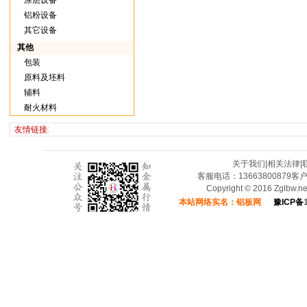
涂层设备
铝粉设备
其它设备
其他
包装
原料及坯料
辅料
耐火材料
友情链接
:
关于我们
|
相关法律
|
客服电话：13663800879客
Copyright © 2016 Zglbw.
本站网络实名：铝板网
豫ICP备