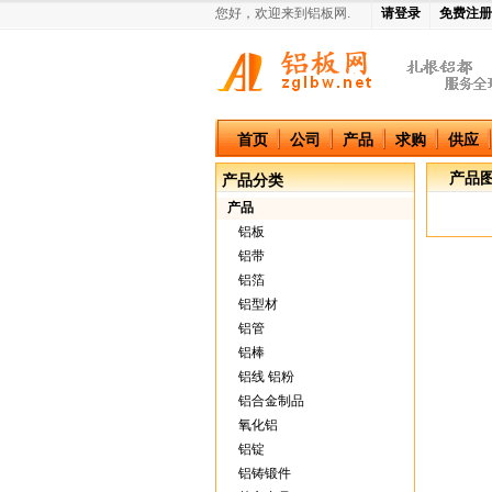
您好，欢迎来到铝板网.
请登录
免费注册
中国铝板网
首页
公司
产品
求购
供应
产品
产品分类
产品
铝板
铝带
铝箔
铝型材
铝管
铝棒
铝线 铝粉
铝合金制品
氧化铝
铝锭
铝铸锻件