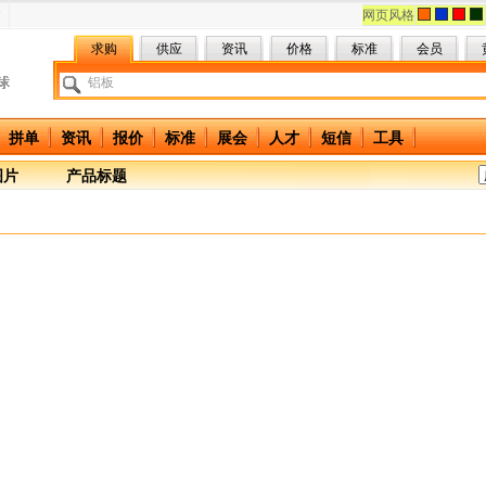
网页风格
求购
供应
资讯
价格
标准
会员
拼单
资讯
报价
标准
展会
人才
短信
工具
图片
产品标题