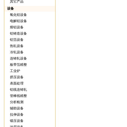
其它产品
设备
氧化铝设备
电解铝设备
熔铝设备
铝铸造设备
铝箔设备
热轧设备
冷轧设备
连铸轧设备
板带箔精整
工业炉
挤压设备
表面处理
铝线连铸轧
管棒线精整
分析检测
辅助设备
拉伸设备
锻压设备