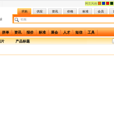
网页风格
求购
供应
资讯
价格
标准
会员
拼单
资讯
报价
标准
展会
人才
短信
工具
图片
产品标题