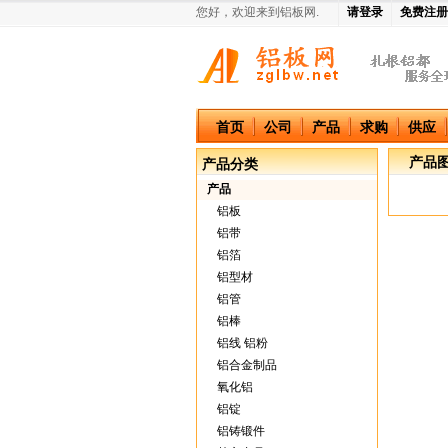
您好，欢迎来到铝板网.
请登录
免费注册
中国铝板网
首页
公司
产品
求购
供应
产品
产品分类
产品
铝板
铝带
铝箔
铝型材
铝管
铝棒
铝线 铝粉
铝合金制品
氧化铝
铝锭
铝铸锻件