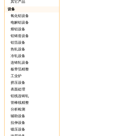
其它产品
设备
氧化铝设备
电解铝设备
熔铝设备
铝铸造设备
铝箔设备
热轧设备
冷轧设备
连铸轧设备
板带箔精整
工业炉
挤压设备
表面处理
铝线连铸轧
管棒线精整
分析检测
辅助设备
拉伸设备
锻压设备