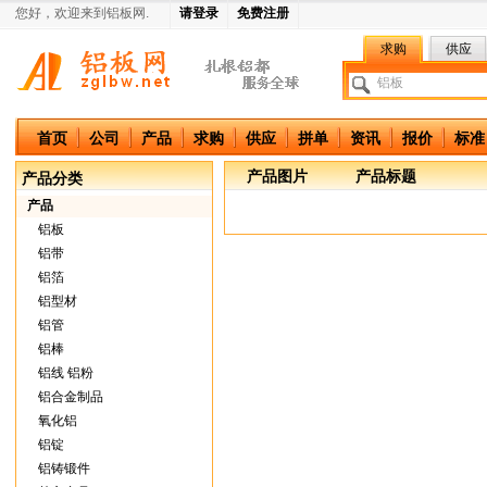
您好，欢迎来到铝板网.
请登录
免费注册
求购
供应
中国铝板网
首页
公司
产品
求购
供应
拼单
资讯
报价
标准
产品图片
产品标题
产品分类
产品
铝板
铝带
铝箔
铝型材
铝管
铝棒
铝线 铝粉
铝合金制品
氧化铝
铝锭
铝铸锻件