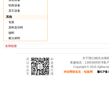
涂层设备
铝粉设备
其它设备
其他
包装
原料及坯料
辅料
耐火材料
友情链接
:
关于我们
|
相关法律
|
客服电话：13663800879客
Copyright © 2016 Zglbw.
本站网络实名：铝板网
豫ICP备