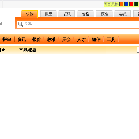
网页风格
求购
供应
资讯
价格
标准
会员
拼单
资讯
报价
标准
展会
人才
短信
工具
图片
产品标题