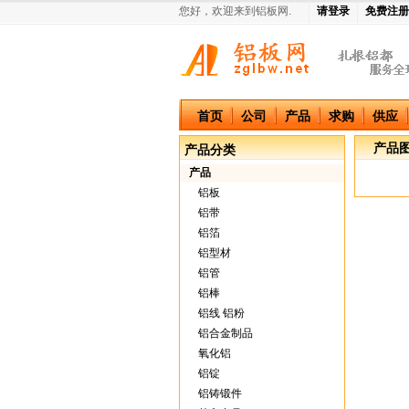
您好，欢迎来到铝板网.
请登录
免费注册
中国铝板网
首页
公司
产品
求购
供应
产品
产品分类
产品
铝板
铝带
铝箔
铝型材
铝管
铝棒
铝线 铝粉
铝合金制品
氧化铝
铝锭
铝铸锻件