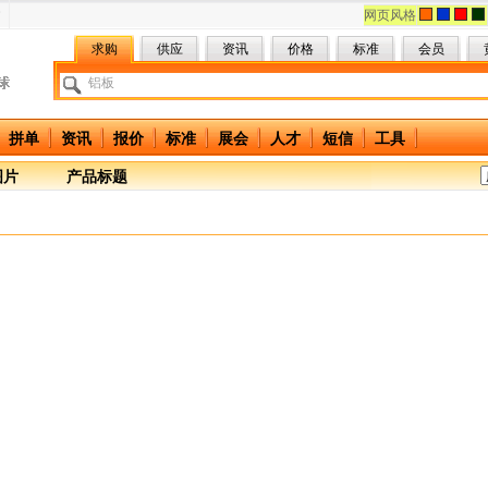
网页风格
求购
供应
资讯
价格
标准
会员
拼单
资讯
报价
标准
展会
人才
短信
工具
图片
产品标题