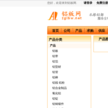
您好，欢迎来到铝板网.
请登录
免费注册
中国铝板网
首页
公司
产品
求购
供应
产品
产品分类
产品
铝板
铝带
铝箔
铝型材
铝管
铝棒
铝线 铝粉
铝合金制品
氧化铝
铝锭
铝铸锻件