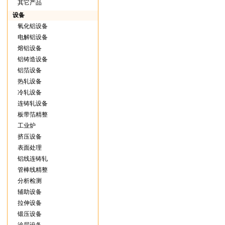
其它产品
设备
氧化铝设备
电解铝设备
熔铝设备
铝铸造设备
铝箔设备
热轧设备
冷轧设备
连铸轧设备
板带箔精整
工业炉
挤压设备
表面处理
铝线连铸轧
管棒线精整
分析检测
辅助设备
拉伸设备
锻压设备