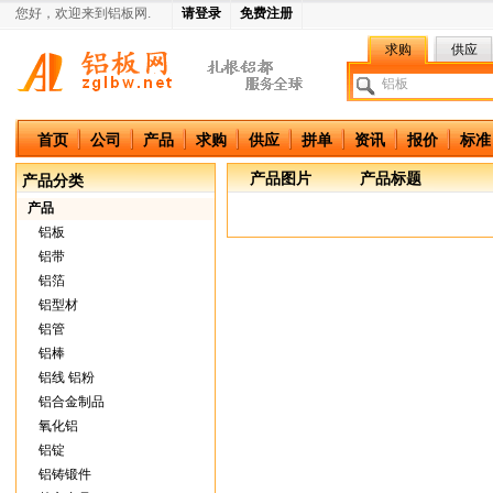
您好，欢迎来到铝板网.
请登录
免费注册
求购
供应
中国铝板网
首页
公司
产品
求购
供应
拼单
资讯
报价
标准
产品图片
产品标题
产品分类
产品
铝板
铝带
铝箔
铝型材
铝管
铝棒
铝线 铝粉
铝合金制品
氧化铝
铝锭
铝铸锻件