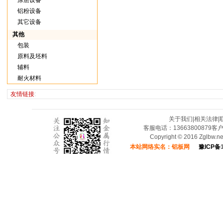
涂层设备
铝粉设备
其它设备
其他
包装
原料及坯料
辅料
耐火材料
友情链接
:
关于我们
|
相关法律
|
客服电话：13663800879客
Copyright © 2016 Zglbw.
本站网络实名：铝板网
豫ICP备