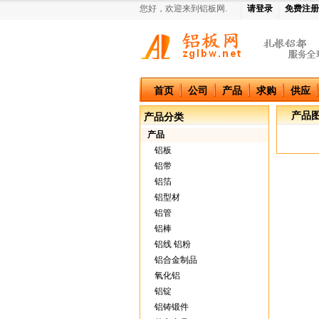
您好，欢迎来到铝板网.
请登录
免费注册
中国铝板网
首页
公司
产品
求购
供应
产品
产品分类
产品
铝板
铝带
铝箔
铝型材
铝管
铝棒
铝线 铝粉
铝合金制品
氧化铝
铝锭
铝铸锻件