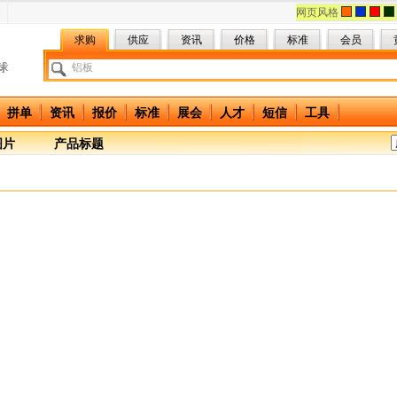
网页风格
求购
供应
资讯
价格
标准
会员
拼单
资讯
报价
标准
展会
人才
短信
工具
图片
产品标题