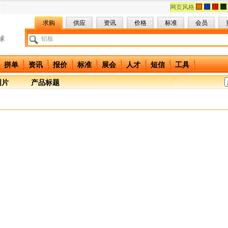
网页风格
求购
供应
资讯
价格
标准
会员
拼单
资讯
报价
标准
展会
人才
短信
工具
图片
产品标题