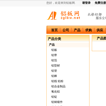
您好，欢迎来到铝板网.
请登录
免费注册
中国铝板网
首页
公司
产品
求购
供应
产品
产品分类
产品
铝板
铝带
铝箔
铝型材
铝管
铝棒
铝线 铝粉
铝合金制品
氧化铝
铝锭
铝铸锻件