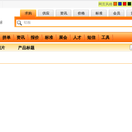
网页风格
求购
供应
资讯
价格
标准
会员
拼单
资讯
报价
标准
展会
人才
短信
工具
图片
产品标题