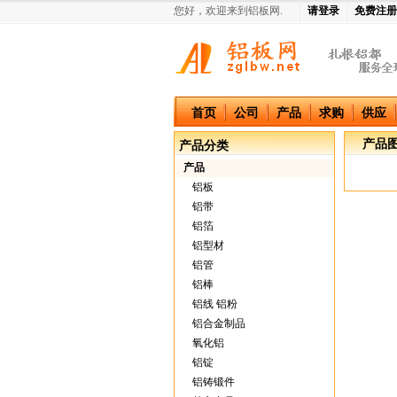
您好，欢迎来到铝板网.
请登录
免费注册
中国铝板网
首页
公司
产品
求购
供应
产品
产品分类
产品
铝板
铝带
铝箔
铝型材
铝管
铝棒
铝线 铝粉
铝合金制品
氧化铝
铝锭
铝铸锻件