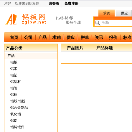
您好，欢迎来到铝板网.
请登录
免费注册
求购
供应
中国铝板网
首页
公司
产品
求购
供应
拼单
资讯
报价
标准
产品图片
产品标题
产品分类
产品
铝板
铝带
铝箔
铝型材
铝管
铝棒
铝线 铝粉
铝合金制品
氧化铝
铝锭
铝铸锻件