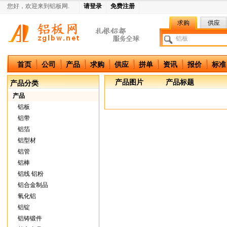
您好，欢迎来到铝板网.
请登录
免费注册
求购
供应
中国铝板网
首页
公司
产品
求购
供应
拼单
资讯
报价
标准
产品图片
产品标题
产品分类
产品
铝板
铝带
铝箔
铝型材
铝管
铝棒
铝线 铝粉
铝合金制品
氧化铝
铝锭
铝铸锻件