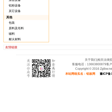
涂层设备
铝粉设备
其它设备
其他
包装
原料及坯料
辅料
耐火材料
友情链接
:
关于我们
|
相关法律
|
客服电话：13663800879客
Copyright © 2016 Zglbw.
本站网络实名：铝板网
豫ICP备