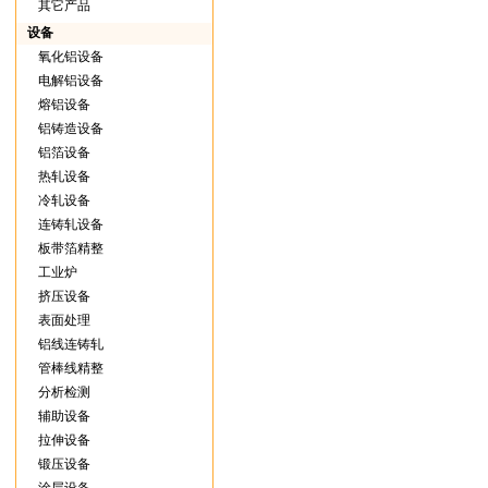
其它产品
设备
氧化铝设备
电解铝设备
熔铝设备
铝铸造设备
铝箔设备
热轧设备
冷轧设备
连铸轧设备
板带箔精整
工业炉
挤压设备
表面处理
铝线连铸轧
管棒线精整
分析检测
辅助设备
拉伸设备
锻压设备