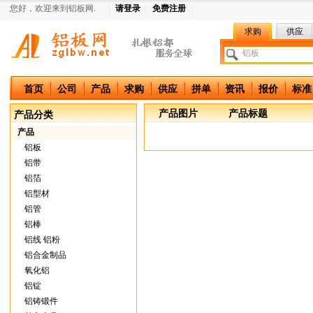
您好，欢迎来到铝板网.
请登录
免费注册
求购
供应
中国铝板网
首页
公司
产品
求购
供应
拼单
资讯
报价
标准
产品图片
产品标题
产品分类
产品
铝板
铝带
铝箔
铝型材
铝管
铝棒
铝线 铝粉
铝合金制品
氧化铝
铝锭
铝铸锻件