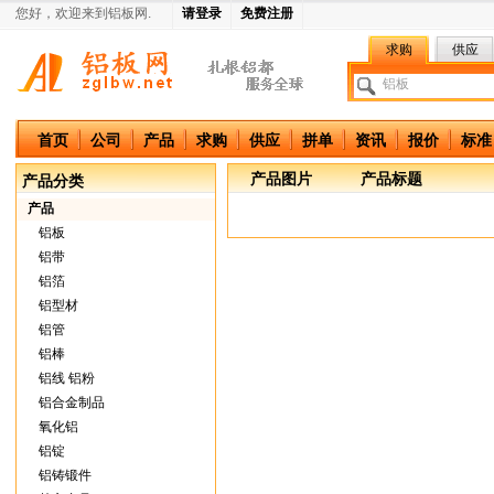
您好，欢迎来到铝板网.
请登录
免费注册
求购
供应
中国铝板网
首页
公司
产品
求购
供应
拼单
资讯
报价
标准
产品图片
产品标题
产品分类
产品
铝板
铝带
铝箔
铝型材
铝管
铝棒
铝线 铝粉
铝合金制品
氧化铝
铝锭
铝铸锻件