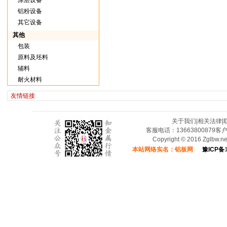
涂层设备
铝粉设备
其它设备
其他
包装
原料及坯料
辅料
耐火材料
友情链接
:
关于我们
|
相关法律
|
客服电话：13663800879客
Copyright © 2016 Zglbw.
本站网络实名：铝板网
豫ICP备