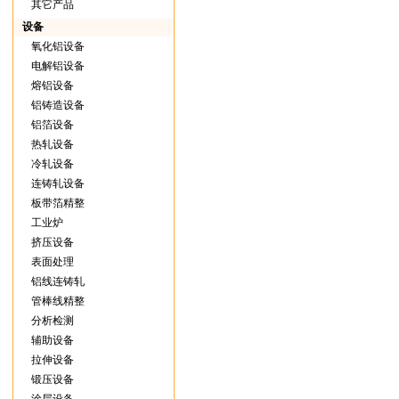
其它产品
设备
氧化铝设备
电解铝设备
熔铝设备
铝铸造设备
铝箔设备
热轧设备
冷轧设备
连铸轧设备
板带箔精整
工业炉
挤压设备
表面处理
铝线连铸轧
管棒线精整
分析检测
辅助设备
拉伸设备
锻压设备