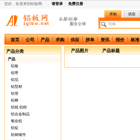
您好，欢迎来到铝板网.
请登录
免费注册
求购
供应
中国铝板网
首页
公司
产品
求购
供应
拼单
资讯
报价
标准
产品图片
产品标题
产品分类
产品
铝板
铝带
铝箔
铝型材
铝管
铝棒
铝线 铝粉
铝合金制品
氧化铝
铝锭
铝铸锻件