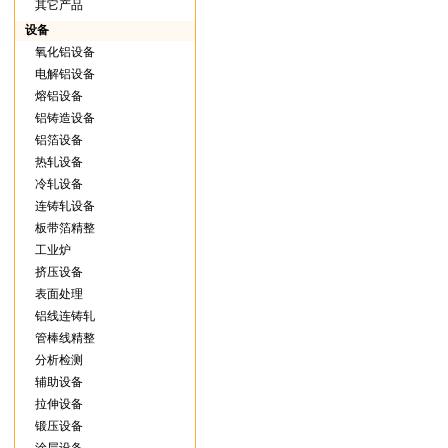
其它产品
设备
氧化铝设备
电解铝设备
熔铝设备
铝铸造设备
铝箔设备
热轧设备
冷轧设备
连铸轧设备
板带箔精整
工业炉
挤压设备
表面处理
铝线连铸轧
管棒线精整
分析检测
辅助设备
拉伸设备
锻压设备