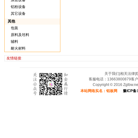
涂层设备
铝粉设备
其它设备
其他
包装
原料及坯料
辅料
耐火材料
友情链接
:
关于我们
|
相关法律
|
客服电话：13663800879客
Copyright © 2016 Zglbw.
本站网络实名：铝板网
豫ICP备