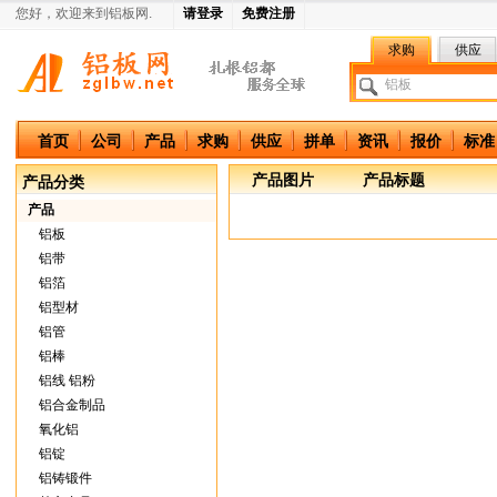
您好，欢迎来到铝板网.
请登录
免费注册
求购
供应
中国铝板网
首页
公司
产品
求购
供应
拼单
资讯
报价
标准
产品图片
产品标题
产品分类
产品
铝板
铝带
铝箔
铝型材
铝管
铝棒
铝线 铝粉
铝合金制品
氧化铝
铝锭
铝铸锻件