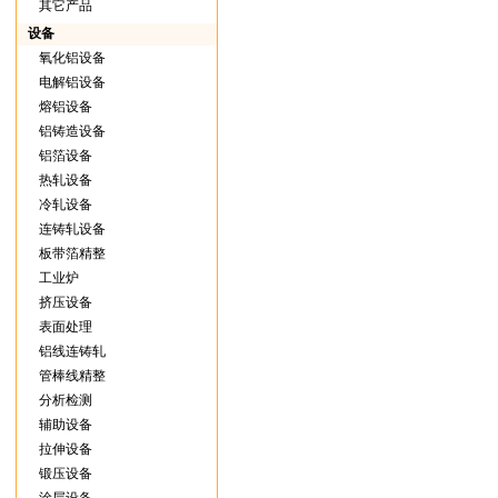
其它产品
设备
氧化铝设备
电解铝设备
熔铝设备
铝铸造设备
铝箔设备
热轧设备
冷轧设备
连铸轧设备
板带箔精整
工业炉
挤压设备
表面处理
铝线连铸轧
管棒线精整
分析检测
辅助设备
拉伸设备
锻压设备