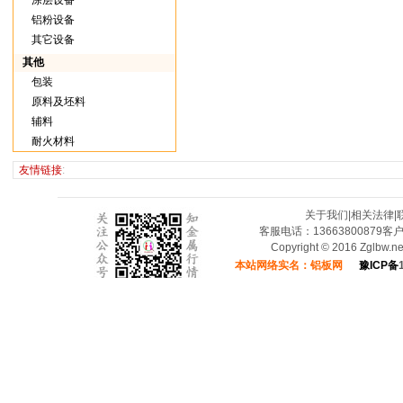
涂层设备
铝粉设备
其它设备
其他
包装
原料及坯料
辅料
耐火材料
友情链接
:
关于我们
|
相关法律
|
客服电话：13663800879客
Copyright © 2016 Zglbw.
本站网络实名：铝板网
豫ICP备