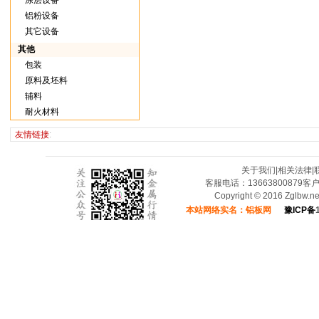
涂层设备
铝粉设备
其它设备
其他
包装
原料及坯料
辅料
耐火材料
友情链接
:
关于我们
|
相关法律
|
客服电话：13663800879客
Copyright © 2016 Zglbw.
本站网络实名：铝板网
豫ICP备