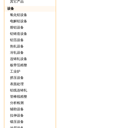
其它产品
设备
氧化铝设备
电解铝设备
熔铝设备
铝铸造设备
铝箔设备
热轧设备
冷轧设备
连铸轧设备
板带箔精整
工业炉
挤压设备
表面处理
铝线连铸轧
管棒线精整
分析检测
辅助设备
拉伸设备
锻压设备