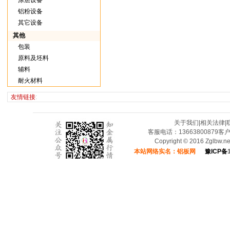
涂层设备
铝粉设备
其它设备
其他
包装
原料及坯料
辅料
耐火材料
友情链接
:
关于我们
|
相关法律
|
客服电话：13663800879客
Copyright © 2016 Zglbw.
本站网络实名：铝板网
豫ICP备