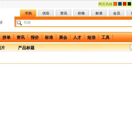
网页风格
求购
供应
资讯
价格
标准
会员
拼单
资讯
报价
标准
展会
人才
短信
工具
图片
产品标题