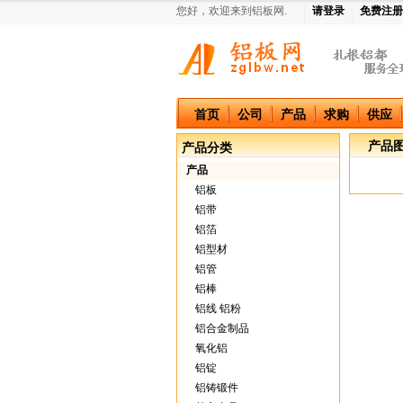
您好，欢迎来到铝板网.
请登录
免费注册
中国铝板网
首页
公司
产品
求购
供应
产品
产品分类
产品
铝板
铝带
铝箔
铝型材
铝管
铝棒
铝线 铝粉
铝合金制品
氧化铝
铝锭
铝铸锻件