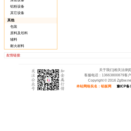
涂层设备
铝粉设备
其它设备
其他
包装
原料及坯料
辅料
耐火材料
友情链接
:
关于我们
|
相关法律
|
客服电话：13663800879客
Copyright © 2016 Zglbw.
本站网络实名：铝板网
豫ICP备