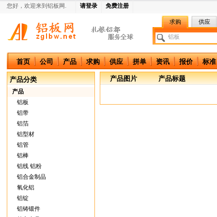
您好，欢迎来到铝板网.
请登录
免费注册
求购
供应
中国铝板网
首页
公司
产品
求购
供应
拼单
资讯
报价
标准
产品图片
产品标题
产品分类
产品
铝板
铝带
铝箔
铝型材
铝管
铝棒
铝线 铝粉
铝合金制品
氧化铝
铝锭
铝铸锻件