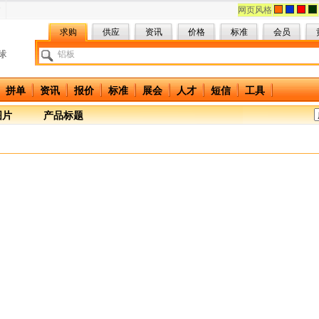
网页风格
求购
供应
资讯
价格
标准
会员
拼单
资讯
报价
标准
展会
人才
短信
工具
图片
产品标题