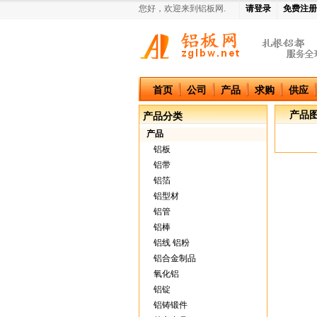
您好，欢迎来到铝板网.
请登录
免费注册
中国铝板网
首页
公司
产品
求购
供应
产品
产品分类
产品
铝板
铝带
铝箔
铝型材
铝管
铝棒
铝线 铝粉
铝合金制品
氧化铝
铝锭
铝铸锻件