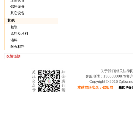
涂层设备
铝粉设备
其它设备
其他
包装
原料及坯料
辅料
耐火材料
友情链接
:
关于我们
|
相关法律
|
客服电话：13663800879客
Copyright © 2016 Zglbw.
本站网络实名：铝板网
豫ICP备