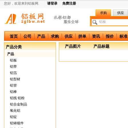
您好，欢迎来到铝板网.
请登录
免费注册
求购
供应
中国铝板网
首页
公司
产品
求购
供应
拼单
资讯
报价
标准
产品图片
产品标题
产品分类
产品
铝板
铝带
铝箔
铝型材
铝管
铝棒
铝线 铝粉
铝合金制品
氧化铝
铝锭
铝铸锻件