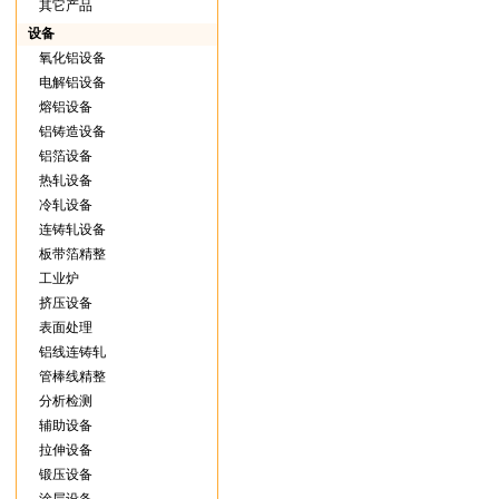
其它产品
设备
氧化铝设备
电解铝设备
熔铝设备
铝铸造设备
铝箔设备
热轧设备
冷轧设备
连铸轧设备
板带箔精整
工业炉
挤压设备
表面处理
铝线连铸轧
管棒线精整
分析检测
辅助设备
拉伸设备
锻压设备