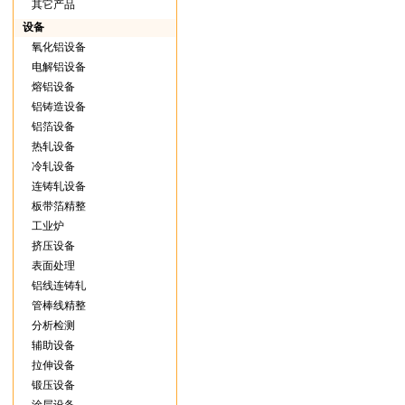
其它产品
设备
氧化铝设备
电解铝设备
熔铝设备
铝铸造设备
铝箔设备
热轧设备
冷轧设备
连铸轧设备
板带箔精整
工业炉
挤压设备
表面处理
铝线连铸轧
管棒线精整
分析检测
辅助设备
拉伸设备
锻压设备