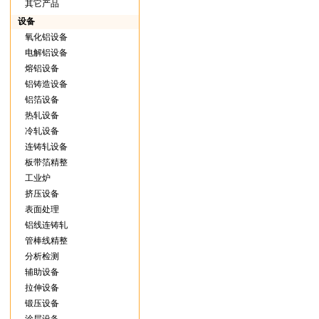
其它产品
设备
氧化铝设备
电解铝设备
熔铝设备
铝铸造设备
铝箔设备
热轧设备
冷轧设备
连铸轧设备
板带箔精整
工业炉
挤压设备
表面处理
铝线连铸轧
管棒线精整
分析检测
辅助设备
拉伸设备
锻压设备