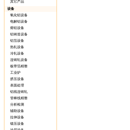
其它产品
设备
氧化铝设备
电解铝设备
熔铝设备
铝铸造设备
铝箔设备
热轧设备
冷轧设备
连铸轧设备
板带箔精整
工业炉
挤压设备
表面处理
铝线连铸轧
管棒线精整
分析检测
辅助设备
拉伸设备
锻压设备