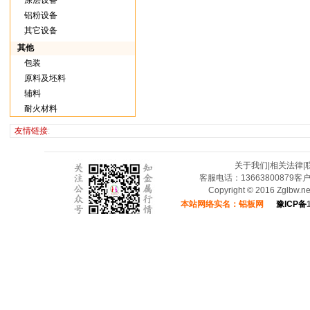
涂层设备
铝粉设备
其它设备
其他
包装
原料及坯料
辅料
耐火材料
友情链接
:
关于我们
|
相关法律
|
客服电话：13663800879客
Copyright © 2016 Zglbw.
本站网络实名：铝板网
豫ICP备