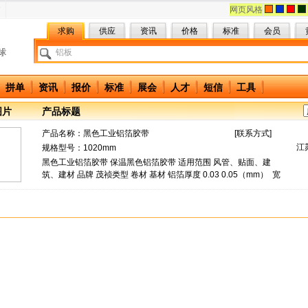
网页风格
求购
供应
资讯
价格
标准
会员
拼单
资讯
报价
标准
展会
人才
短信
工具
图片
产品标题
产品名称：
黑色工业铝箔胶带
[
联系方式
]
江
规格型号：1020mm
黑色工业铝箔胶带 保温黑色铝箔胶带 适用范围 风管、贴面、建
筑、建材 品牌 茂祯类型 卷材 基材 铝箔厚度 0.03 0.05（mm） 宽
度 60（mm） 可以按照客户的