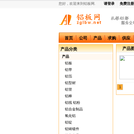
您好，欢迎来到铝板网.
请登录
免费注册
中国铝板网
首页
公司
产品
求购
供应
产品
产品分类
产品
铝板
铝带
铝箔
铝型材
1
铝管
铝棒
铝线 铝粉
铝合金制品
氧化铝
铝锭
铝铸锻件