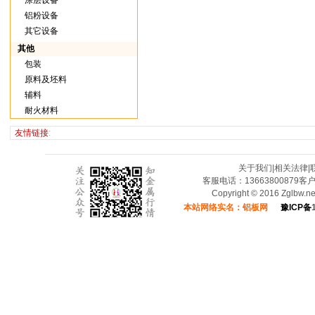
涂层设备
铝粉设备
其它设备
其他
包装
原料及坯料
辅料
耐火材料
友情链接
:
关于我们
|
相关法律
|
客服电话：13663800879客
Copyright © 2016 Zglbw.
本站网络实名：铝板网
豫ICP备