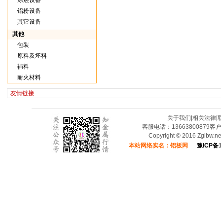
涂层设备
铝粉设备
其它设备
其他
包装
原料及坯料
辅料
耐火材料
友情链接
:
关于我们
|
相关法律
|
客服电话：13663800879客
Copyright © 2016 Zglbw.
本站网络实名：铝板网
豫ICP备