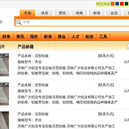
网页风格
求购
供应
资讯
价格
标准
会员
拼单
资讯
报价
标准
展会
人才
短信
工具
图片
产品标题
产品名称：
压型铝板
[
联系方式
]
山
规格型号：齐全
济南广大铝业专业定做压型铝板 济南广大铝业有限公司生产加工
的铝卷、铝板带箔材、铝线、铝绞线、钢芯铝绞线的品种规格及产
品用途包括： 合金牌号：１×××�
产品名称：
压型铝板
[
联系方式
]
山
规格型号：齐全
济南广大铝业专业定做压型铝板 济南广大铝业有限公司生产加工
的铝卷、铝板带箔材、铝线、铝绞线、钢芯铝绞线的品种规格及产
品用途包括： 合金牌号：１×××�
产品名称：
压型铝板
[
联系方式
]
山
规格型号：齐全
济南广大铝业专业定做压型铝板 济南广大铝业有限公司生产加工