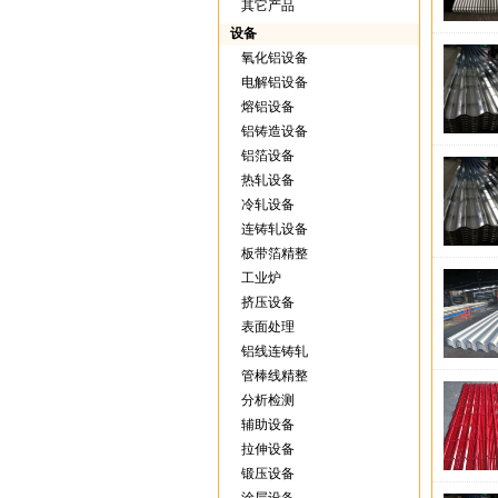
其它产品
设备
氧化铝设备
电解铝设备
熔铝设备
铝铸造设备
铝箔设备
热轧设备
冷轧设备
连铸轧设备
板带箔精整
工业炉
挤压设备
表面处理
铝线连铸轧
管棒线精整
分析检测
辅助设备
拉伸设备
锻压设备