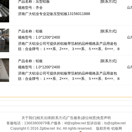
产品名称：
压型铝板
[
联系方式
]
山
规格型号：齐全
济南广大铝业专业定做压型铝板13156011888
产品名称：
铝板
[
联系方式
]
山
规格型号：1.0*1200*2400
济南广大铝业公司可提供的铝板带箔材的品种规格及产品用途包
括：合金牌号：１×××系、2×××、３×××系、５×××系、6×××、８
×××系铝和铝合金板带箔
产品名称：
铝板
[
联系方式
]
山
规格型号：1.0*1200*2400
济南广大铝业公司可提供的铝板带箔材的品种规格及产品用途包
括：合金牌号：１×××系、2×××、３×××系、５×××系、6×××、８
×××系铝和铝合金板带箔
关于我们
|
相关法律
|
联系方式
|
广告服务
|
虚位纳贤
|
免责声明
客服电话：13663800879客户服务：
kf@zglbw.net
投诉信箱：
ts@zglbw.net
Copyright © 2016 Zglbw.net Inc. All rights reserved. 版权所有·铝板网