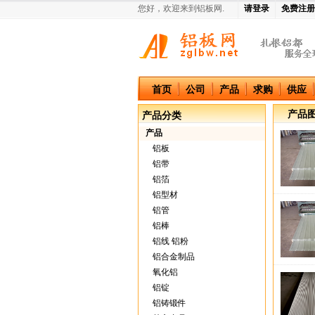
您好，欢迎来到铝板网.
请登录
免费注册
中国铝板网
首页
公司
产品
求购
供应
产品
产品分类
产品
铝板
铝带
铝箔
铝型材
铝管
铝棒
铝线 铝粉
铝合金制品
氧化铝
铝锭
铝铸锻件