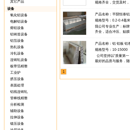
其它产品
规格齐全，交货及时，
市平阴县境内，东临泰
设备
产品名称：
平阴恒泰铝
氧化铝设备
规格型号：0.2-0.4毫米*
电解铝设备
我公司专业生产：标牌
熔铝设备
齐全，适合冲压、贴膜
铝铸造设备
迎新老用户光临指导，
铝箔设备
产品名称：
铝 铝板 铝
热轧设备
规格型号：10-15000
冷轧设备
公司坚持以“质量第一
连铸轧设备
最好的品质与服务．随
板带箔精整
1
工业炉
挤压设备
表面处理
铝线连铸轧
管棒线精整
分析检测
辅助设备
拉伸设备
锻压设备