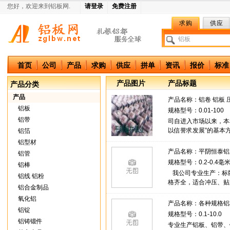
您好，欢迎来到铝板网.
请登录
免费注册
求购
供应
中国铝板网
首页
公司
产品
求购
供应
拼单
资讯
报价
标准
产品图片
产品标题
产品分类
产品
产品名称：
铝卷 铝板 
铝板
规格型号：0.01-100
铝带
司自进入市场以来，本
以信誉求发展”的基本
铝箔
为中心，以长三角为依
铝型材
产品名称：
平阴恒泰铝
铝管
规格型号：0.2-0.4毫米*
铝棒
我公司专业生产：标
铝线 铝粉
格齐全，适合冲压、贴
铝合金制品
欢迎新老用户光临指导
氧化铝
产品名称：
各种规格铝
铝锭
规格型号：0.1-10.0
铝铸锻件
专业生产铝板、铝带、