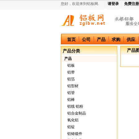
您好，欢迎来到铝板网.
请登录
免费注册
中国铝板网
首页
公司
产品
求购
供应
产品
产品分类
产品
铝板
铝带
铝箔
铝型材
铝管
铝棒
铝线 铝粉
铝合金制品
氧化铝
铝锭
铝铸锻件