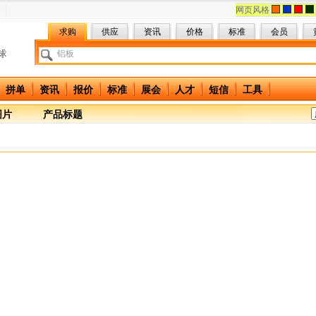
网页风格
求购
供应
资讯
价格
标准
会员
拼单
资讯
报价
标准
展会
人才
短信
工具
图片
产品标题