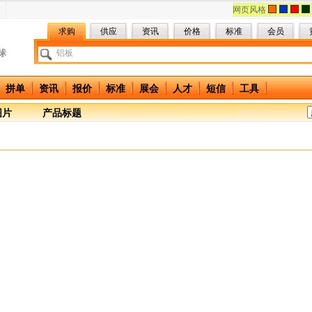
网页风格
求购
供应
资讯
价格
标准
会员
拼单
资讯
报价
标准
展会
人才
短信
工具
图片
产品标题