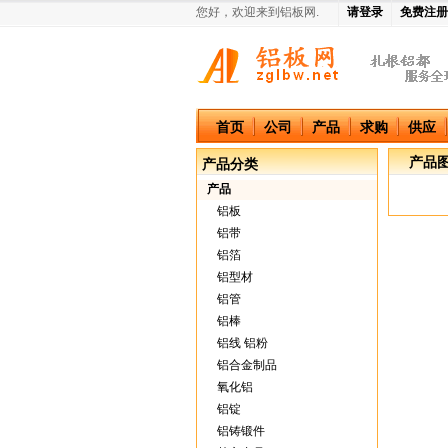
您好，欢迎来到铝板网.
请登录
免费注册
中国铝板网
首页
公司
产品
求购
供应
产品
产品分类
产品
铝板
铝带
铝箔
铝型材
铝管
铝棒
铝线 铝粉
铝合金制品
氧化铝
铝锭
铝铸锻件