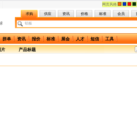
网页风格
求购
供应
资讯
价格
标准
会员
拼单
资讯
报价
标准
展会
人才
短信
工具
图片
产品标题