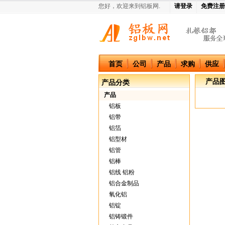
您好，欢迎来到铝板网.
请登录
免费注册
中国铝板网
首页
公司
产品
求购
供应
产品
产品分类
产品
铝板
铝带
铝箔
铝型材
铝管
铝棒
铝线 铝粉
铝合金制品
氧化铝
铝锭
铝铸锻件