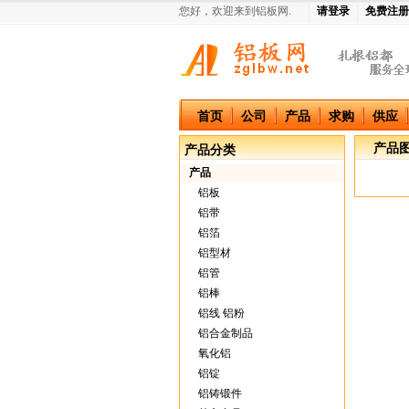
您好，欢迎来到铝板网.
请登录
免费注册
中国铝板网
首页
公司
产品
求购
供应
产品
产品分类
产品
铝板
铝带
铝箔
铝型材
铝管
铝棒
铝线 铝粉
铝合金制品
氧化铝
铝锭
铝铸锻件