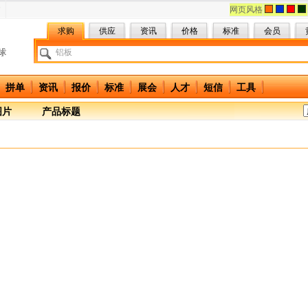
网页风格
求购
供应
资讯
价格
标准
会员
拼单
资讯
报价
标准
展会
人才
短信
工具
图片
产品标题