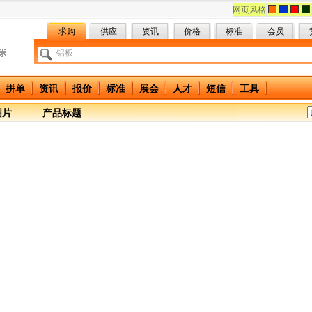
网页风格
求购
供应
资讯
价格
标准
会员
拼单
资讯
报价
标准
展会
人才
短信
工具
图片
产品标题