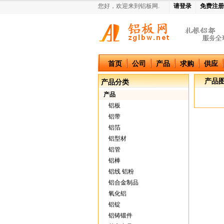
您好，欢迎来到铝板网.
请登录
免费注册
中国铝板网
首页
公司
产品
求购
供应
产品
产品分类
产品
铝板
铝带
铝箔
铝型材
铝管
铝棒
铝线 铝粉
铝合金制品
氧化铝
铝锭
铝铸锻件