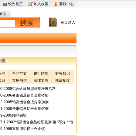
设为首页
加入收藏
客服中心
黄页
搜索
黄页录入
分类
标准
合同范文
银行结算
财务知识
知识
常用书信
法律文书
规章制度
680-2008铝合金建筑型材用粉末涂料
590-2006变形铝及铝合金扁铸锭
492-2005铝及铝合金成分添加剂
491-2005变形铝及铝合金用熔剂
489-2005细晶铝锭
447.1-2002铝及铝合金晶粒细化剂 第1部分：铝一钛一硼合金线材
309-1998重熔用铝稀土合金锭