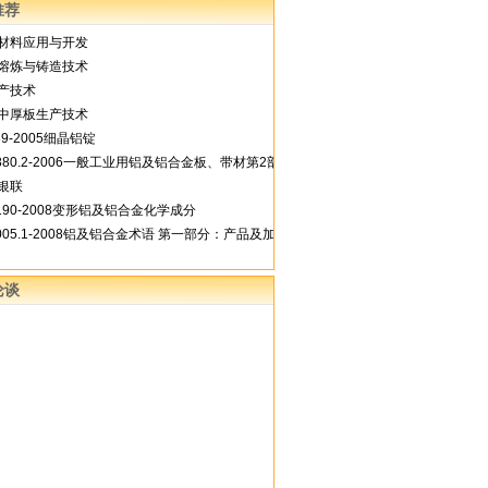
推荐
材料应用与开发
熔炼与铸造技术
产技术
中厚板生产技术
489-2005细晶铝锭
3880.2-2006一般工业用铝及铝合金板、带材第2部分：力学性能
银联
3190-2008变形铝及铝合金化学成分
8005.1-2008铝及铝合金术语 第一部分：产品及加工处理工艺
论谈