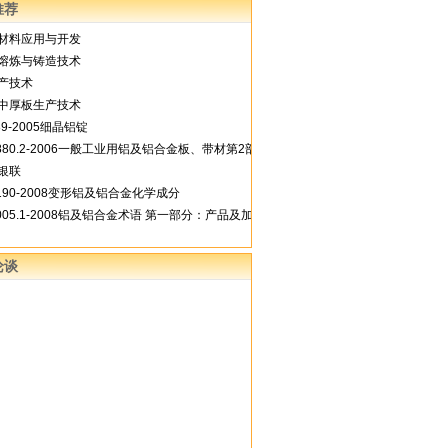
推荐
材料应用与开发
熔炼与铸造技术
产技术
中厚板生产技术
489-2005细晶铝锭
3880.2-2006一般工业用铝及铝合金板、带材第2部分：力学性能
银联
3190-2008变形铝及铝合金化学成分
8005.1-2008铝及铝合金术语 第一部分：产品及加工处理工艺
论谈