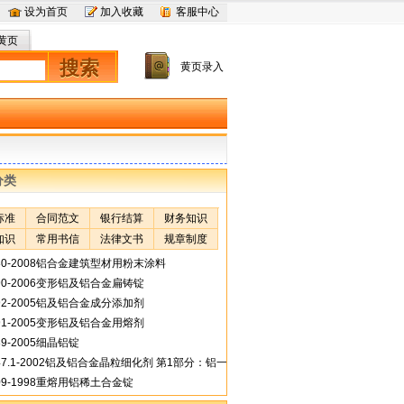
设为首页
加入收藏
客服中心
黄页
搜索
黄页录入
分类
标准
合同范文
银行结算
财务知识
知识
常用书信
法律文书
规章制度
680-2008铝合金建筑型材用粉末涂料
590-2006变形铝及铝合金扁铸锭
492-2005铝及铝合金成分添加剂
491-2005变形铝及铝合金用熔剂
489-2005细晶铝锭
447.1-2002铝及铝合金晶粒细化剂 第1部分：铝一钛一硼合金线材
309-1998重熔用铝稀土合金锭