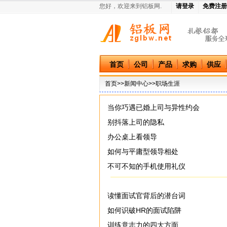
您好，欢迎来到铝板网.
请登录
免费注册
中国铝板网
首页
公司
产品
求购
供应
首页
>>
新闻中心
>>职场生涯
当你巧遇已婚上司与异性约会
别抖落上司的隐私
办公桌上看领导
如何与平庸型领导相处
不可不知的手机使用礼仪
读懂面试官背后的潜台词
如何识破HR的面试陷阱
训练意志力的四大方面