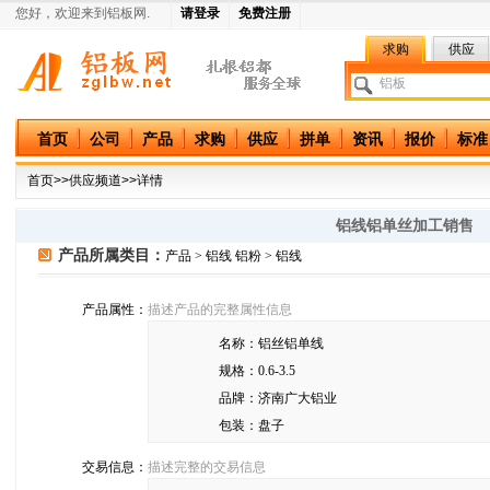
您好，欢迎来到铝板网.
请登录
免费注册
求购
供应
中国铝板网
首页
公司
产品
求购
供应
拼单
资讯
报价
标准
首页
>>
供应频道
>>详情
铝线铝单丝加工销售
产品所属类目：
产品 > 铝线 铝粉 > 铝线
产品属性：
描述产品的完整属性信息
名称：
铝丝铝单线
规格：
0.6-3.5
品牌：
济南广大铝业
包装：
盘子
交易信息：
描述完整的交易信息